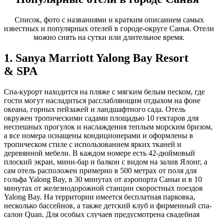
Список, фото с названиями и кратким описанием самых
известных и популярных отелей в городе-округе Санья. Отели
можно снять на сутки или длительное время.
1. Sanya Marriott Yalong Bay Resort
& SPA
Спа-курорт находится на пляже с мягким белым песком, где
гости могут насладиться расслабляющим отдыхом на фоне
океана, горных пейзажей и ландшафтного сада. Отель
окружен тропическими садами площадью 10 гектаров для
неспешных прогулок и наслаждения теплым морским бризом,
а все номера оснащены кондиционерами и оформлены в
тропическом стиле с использованием ярких тканей и
деревянной мебели. В каждом номере есть 42-дюймовый
плоский экран, мини-бар и балкон с видом на залив Ялонг, а
сам отель расположен примерно в 500 метрах от поля для
гольфа Yalong Bay, в 30 минутах от аэропорта Саньи и в 10
минутах от железнодорожной станции скоростных поездов
Yalong Bay. На территории имеется бесплатная парковка,
несколько бассейнов, а также детский клуб и фирменный спа-
салон Quan. Для особых случаев предусмотрена свадебная