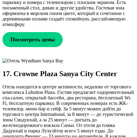
парковку и номера с телевизором с плоским экраном. Есть
письменный стол, диван и другие удобства. Гостевая зона
оформлена в морском синем цвете, который в сочетании с
деревянными полами создаёт спокойную, расслабляющую
атмосферу.
Посмотреть цены
17. Crowne Plaza Sanya City Center
Отель находится в центре активности, недалеко от торгового
комплекса Luhuitou Plaza. Гостям предлагает оздоровительный
спа-салон, открытый бассейн, два ресторана, бесплатный Wi-
Fi, бесплатную парковку. В современных номерах есть ЖК-
телевизор, мини-бар и сейф. За 5 минут можно дойти до
торгового центра International, за 8 минут — до туристической
зоны Сяодунхай, а за 25 минут — доехать до
железнодорожного вокзала Саньи. От отеля до пляжа
Дадунхай и парка Лухуэйтоу всего 5 минут езды. До
аэропорта Феникс — 33 минуты на автомобиле. В каждом